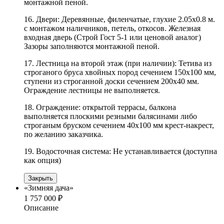
монтажной пеной.
16. Двери: Деревянные, филенчатые, глухие 2.05х0.8 м.
с монтажом наличников, петель, откосов. Железная
входная дверь (Строй Гост 5-1 или ценовой аналог)
Зазоры заполняются монтажной пеной.
17. Лестница на второй этаж (при наличии): Тетива из
строганого бруса хвойных пород сечением 150х100 мм,
ступени из строганной доски сечением 200х40 мм.
Ограждение лестницы не выполняется.
18. Ограждение: открытой террасы, балкона
выполняется плоскими резными балясинами либо
строганым бруском сечением 40х100 мм крест-накрест,
по желанию заказчика.
19. Водосточная система: Не устанавливается (доступна
как опция)
Закрыть
«Зимняя дача»
1 757 000 ₽
Описание