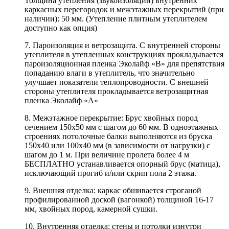
Толщина утепления (звукоизоляции) внутренних
каркасных перегородок и межэтажных перекрытий (при
наличии): 50 мм. (Утепление плитным утеплителем
доступно как опция)
7. Пароизоляция и ветрозащита. С внутренней стороны
утеплителя в утепленных конструкциях прокладывается
пароизоляционная пленка Эколайф «В» для препятствия
попаданию влаги в утеплитель, что значительно
улучшает показатели теплопроводности. С внешней
стороны утеплителя прокладывается ветрозащитная
пленка Эколайф «А»
8. Межэтажное перекрытие: Брус хвойных пород
сечением 150х50 мм с шагом до 60 мм. В одноэтажных
строениях потолочные балки выполняются из бруска
150х40 или 100х40 мм (в зависимости от нагрузки) с
шагом до 1 м. При величине пролета более 4 м
БЕСПЛАТНО устанавливается опорный брус (матица),
исключающий прогиб и/или скрип пола 2 этажа.
9. Внешняя отделка: каркас обшивается строганой
профилированной доской (вагонкой) толщиной 16-17
мм, хвойных пород, камерной сушки.
10. Внутренняя отделка: стены и потолки изнутри