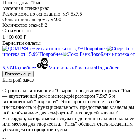
Проект дома "Рысь"
Материал стен:
каркас
Размер дома по основанию, м:
7,5х7,5
Общая площадь дома, м²:
90
Количество этажей:
2
Стоимость от:
1 460 000 ₽
Варианты оплаты
Семейная ипотека от 5,3%
Подробнее
Сбер
ипотека от 15,9%
Подробнее
ЛокоБанк ипотека от
5,5%
Подробнее
Материнский капитал
Подробнее
Показать еще
Быстрый заказ
Строительная компания "Сварог" представляет проект "Рысь"
— двухэтажный дом с мансардой размером 7,5х7,5 м,
выполненный "под ключ". Этот проект сочетает в себе
изысканность и функциональность, предоставляя владельцам
всё необходимое для комфортной загородной жизни. С
мансардой, которая может служить дополнительной спальней
или местом для творчества, "Рысь" обещает стать идеальным
убежищем от городской суеты.