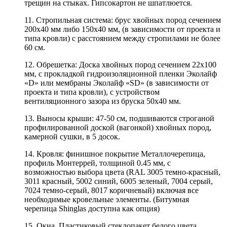
трещин на стыках. Гипсокартон не шпатлюется.
11. Стропильная система: брус хвойных пород сечением
200х40 мм либо 150х40 мм, (в зависимости от проекта и
типа кровли) с расстоянием между стропилами не более
60 см.
12. Обрешетка: Доска хвойных пород сечением 22х100
мм, с прокладкой гидроизоляционной пленки Эколайф
«D» или мембраны Эколайф «SD» (в зависимости от
проекта и типа кровли), с устройством
вентиляционного зазора из бруска 50х40 мм.
13. Выносы крыши: 47-50 см, подшиваются строганой
профилированной доской (вагонкой) хвойных пород,
камерной сушки, в 5 досок.
14. Кровля: финишное покрытие Металлочерепица,
профиль Монтеррей, толщиной 0.45 мм, с
возможностью выбора цвета (RAL 3005 темно-красный,
3011 красный, 5002 синий, 6005 зеленый, 7004 серый,
7024 темно-серый, 8017 коричневый) включая все
необходимые кровельные элементы. (Битумная
черепица Shinglas доступна как опция)
15. Окна. Пластиковый стеклопакет белого цвета,