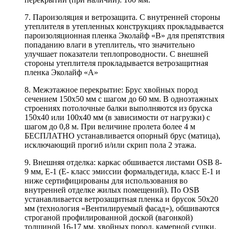
7. Пароизоляция и ветрозащита. С внутренней стороны
утеплителя в утепленных конструкциях прокладывается
пароизоляционная пленка Эколайф «В» для препятствия
попаданию влаги в утеплитель, что значительно
улучшает показатели теплопроводности. С внешней
стороны утеплителя прокладывается ветрозащитная
пленка Эколайф «А»
8. Межэтажное перекрытие: Брус хвойных пород
сечением 150х50 мм с шагом до 60 мм. В одноэтажных
строениях потолочные балки выполняются из бруска
150х40 или 100х40 мм (в зависимости от нагрузки) с
шагом до 0,8 м. При величине пролета более 4 м
БЕСПЛАТНО устанавливается опорный брус (матица),
исключающий прогиб и/или скрип пола 2 этажа.
9. Внешняя отделка: каркас обшивается листами OSB 8-
9 мм, Е-1 (Е- класс эмиссии формальдегида, класс Е-1 и
ниже сертифицированы для использования во
внутренней отделке жилых помещений). По OSB
устанавливается ветрозащитная пленка и брусок 50х20
мм (технология «Вентилируемый фасад»), обшиваются
строганой профилированной доской (вагонкой)
толщиной 16-17 мм, хвойных пород, камерной сушки.