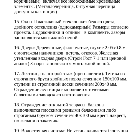
коричневый), включая все необходимые кровельные
элементы. (Металлочерепица, битумная черепица
доступны как опция)
15. Окна. Пластиковый стеклопакет белого цвета,
двойного остекления (однокамерный) Размеры согласно
проекта. Подоконники и отливы - в комплекте. Зазоры
заполняются монтажной пеной.
16. Двери: Деревянные, филенчатые, глухие 2.05х0.8 м.
с монтажом наличников, петель, откосов. Железная
утепленная входная дверь (Строй Гост 7-1 или ценовой
аналог) Зазоры заполняются монтажной пеной.
17. Лестница на второй этаж (при наличии): Тетива из
строганого бруса хвойных пород сечением 150х100 мм,
ступени из строганной доски сечением 200х40 мм.
Ограждение лестницы выполняется точеными
балясинами заводского изготовления.
18. Ограждение: открытой террасы, балкона
выполняется плоскими резными балясинами либо
строганым бруском сечением 40х100 мм крест-накрест,
по желанию заказчика.
19. Водосточная система: Не устанавливается (доступна