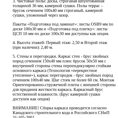
3. Чистовые полы: доска, строганая шпунтованная
толщиной 36 мм, камерной сушки. Полы террас –
брусок сечением 100х40 мм строганый, камерной
сушки, уложенный через зазор.
Пакеты «Подготовка под ламинат»: листы OSB9 мм по
доске 100х30 мм и «Подготовка под плитку»: листы
ЦСП 10 мм по доске 100х30 мм доступны как опция.
4. Высота этажей: Первый этаж: 2,50 м Второй этаж
(при наличии): 2,40 м.
5. Стены и перегородки. Каркас стен - брус хвойных
пород сечением 150х40 мм плюс брусок 50х50 мм с
внутренней стороны стены перпендикулярно стойкам
основного каркаса (Технология «перекрестное
утепление»), каркас перегородок - брус хвойных пород
сечением 100х40 мм. Шаг стоек не более 60 см. Монтаж
Ориентированно-стружечной плиты с внешней стороны
для придания жесткости каркаса. Каркасный брус
естественной влажности. (Брус камерной сушки
доступен как опция)
ВНИМАНИЕ! Сборка каркаса проводится согласно
Канадского строительного кода и Российского СНиП
31-105-2002.