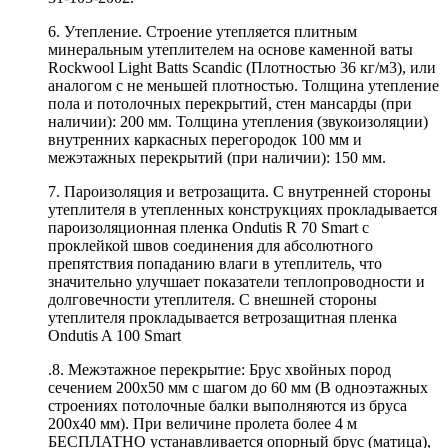
6. Утепление. Строение утепляется плитным
минеральным утеплителем на основе каменной ваты
Rockwool Light Batts Scandic (Плотностью 36 кг/м3), или
аналогом с не меньшей плотностью. Толщина утепление
пола и потолочных перекрытий, стен мансарды (при
наличии): 200 мм. Толщина утепления (звукоизоляции)
внутренних каркасных перегородок 100 мм и
межэтажных перекрытий (при наличии): 150 мм.
7. Пароизоляция и ветрозащита. С внутренней стороны
утеплителя в утепленных конструкциях прокладывается
пароизоляционная пленка Ondutis R 70 Smart с
проклейкой швов соединения для абсолютного
препятствия попаданию влаги в утеплитель, что
значительно улучшает показатели теплопроводности и
долговечности утеплителя. С внешней стороны
утеплителя прокладывается ветрозащитная пленка
Ondutis A 100 Smart
.8. Межэтажное перекрытие: Брус хвойных пород
сечением 200х50 мм с шагом до 60 мм (В одноэтажных
строениях потолочные балки выполняются из бруса
200х40 мм). При величине пролета более 4 м
БЕСПЛАТНО устанавливается опорный брус (матица),