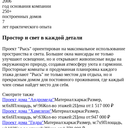
2006
год основания компании
250+
построенных домов
7
лет практического опыта
Простор и свет в каждой детали
Проект "Рысь" ориентирован на максимальное использование
пространства и света. Большие окна мансарды не только
улучшают освещение, но и открывают живописные виды на
окружающую природу, создавая атмосферу уюта и гармонии.
Просторные комнаты и продуманная планировка каждого
этажа делают "Рысь" не только местом для отдыха, но и
прекрасным домом для постоянного проживания, где каждый
член семьи найдет место для себя.
Смотрите также
Проект дома "Андромеда"
Материал:
каркас
Размер,
м:
6х8
Площадь, м²:
96
Кол-во этажей:
2
Цена от:
1 517 000 ₽
Проект дома "Хамелеон"
Материал:
каркас
Размер,
м:
6х6
Площадь, м²:
63
Кол-во этажей:
2
Цена от:
947 000 ₽
Проект дома "Гидра"
Материал:
каркас
Размер, м:
7х9
Площадь,