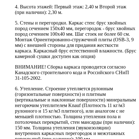
4. Высота этажей: Первый этаж: 2,40 м Второй этаж
(при наличии): 2,30 м.
5. Стены и перегородки. Каркас стен: брус хвойных
пород сечением 150х40 мм, перегородок - брус хвойных
пород сечением 100х40 мм. Шаг стоек не более 60 см.
Монтаж Ориентированно-стружечной плиты (OSB-3, 9
мм) с внешней стороны для придания жесткости
каркаса. Каркасный брус естественной влажности. (Брус
камерной сушки доступен как опция)
ВНИМАНИЕ! Сборка каркаса проводится согласно
Канадского строительного кода и Российского СНиП
31-105-2002.
6. Утепление. Строение утепляется рулонным
(горизонтальные поверхности) и плитным
(вертикальные и наклонные поверхности) минеральным
негорючим утеплителем Knauf (Плотность 11 кг/м3
рулонного и 15 кг/м3 плитного), или аналогом с не
меньшей плотностью. Толщина утепления пола и
потолочных перекрытий, стен мансарды (при наличии):
150 мм. Толщина утепления (звукоизоляции)
внутренних каркасных перегородок и межэтажных
перекрытий (при наличии): 100 мм.