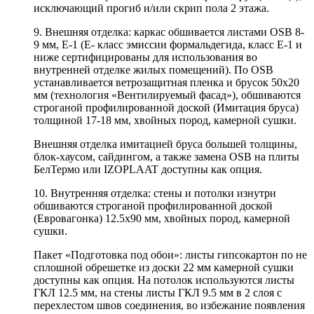
исключающий прогиб и/или скрип пола 2 этажа.
9. Внешняя отделка: каркас обшивается листами OSB 8-
9 мм, Е-1 (Е- класс эмиссии формальдегида, класс Е-1 и
ниже сертифицированы для использования во
внутренней отделке жилых помещений). По OSB
устанавливается ветрозащитная пленка и брусок 50х20
мм (технология «Вентилируемый фасад»), обшиваются
строганой профилированной доской (Имитация бруса)
толщиной 17-18 мм, хвойных пород, камерной сушки.
Внешняя отделка имитацией бруса большей толщины,
блок-хаусом, сайдингом, а также замена OSB на плиты
БелТермо или IZOPLAAT доступны как опция.
10. Внутренняя отделка: стены и потолки изнутри
обшиваются строганой профилированной доской
(Евровагонка) 12.5х90 мм, хвойных пород, камерной
сушки.
Пакет «Подготовка под обои»: листы гипсокартон по не
сплошной обрешетке из доски 22 мм камерной сушки
доступны как опция. На потолок используются листы
ГКЛ 12.5 мм, на стены листы ГКЛ 9.5 мм в 2 слоя с
перехлестом швов соединения, во избежание появления