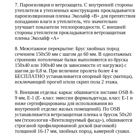
7. Пароизоляция и ветрозащита. С внутренней стороны
утеплителя в утепленных конструкциях прокладывается
пароизоляционная пленка Эколайф «В» для препятствия
попаданию влаги в утеплитель, что значительно
улучшает показатели теплопроводности. С внешней
стороны утеплителя прокладывается ветрозащитная
пленка Эколайф «А»
8. Межэтажное перекрытие: Брус хвойных пород
сечением 150х50 мм с шагом до 60 мм. В одноэтажных
строениях потолочные балки выполняются из бруска
150х40 или 100х40 мм (в зависимости от нагрузки) с
шагом до 0,8 м. При величине пролета более 4 м
БЕСПЛАТНО устанавливается опорный брус (матица),
исключающий прогиб и/или скрип пола 2 этажа.
9. Внешняя отделка: каркас обшивается листами OSB 8-
9 мм, Е-1 (Е- класс эмиссии формальдегида, класс Е-1 и
ниже сертифицированы для использования во
внутренней отделке жилых помещений). По OSB
устанавливается ветрозащитная пленка и брусок 50х20
мм (технология «Вентилируемый фасад»), обшиваются
строганой профилированной доской (вагонкой)
толщиной 16-17 мм, хвойных пород, камерной сушки.