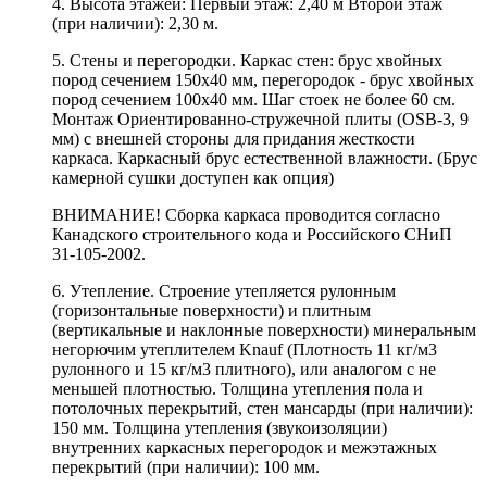
4. Высота этажей: Первый этаж: 2,40 м Второй этаж
(при наличии): 2,30 м.
5. Стены и перегородки. Каркас стен: брус хвойных
пород сечением 150х40 мм, перегородок - брус хвойных
пород сечением 100х40 мм. Шаг стоек не более 60 см.
Монтаж Ориентированно-стружечной плиты (OSB-3, 9
мм) с внешней стороны для придания жесткости
каркаса. Каркасный брус естественной влажности. (Брус
камерной сушки доступен как опция)
ВНИМАНИЕ! Сборка каркаса проводится согласно
Канадского строительного кода и Российского СНиП
31-105-2002.
6. Утепление. Строение утепляется рулонным
(горизонтальные поверхности) и плитным
(вертикальные и наклонные поверхности) минеральным
негорючим утеплителем Knauf (Плотность 11 кг/м3
рулонного и 15 кг/м3 плитного), или аналогом с не
меньшей плотностью. Толщина утепления пола и
потолочных перекрытий, стен мансарды (при наличии):
150 мм. Толщина утепления (звукоизоляции)
внутренних каркасных перегородок и межэтажных
перекрытий (при наличии): 100 мм.