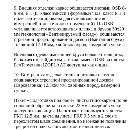
9. Внешняя отделка: каркас обшивается листами OSB 8-
9 мм, Е-1 (Е- класс эмиссии формальдегида, класс Е-1 и
ниже сертифицированы для использования во
внутренней отделке жилых помещений). По OSB
устанавливается ветрозащитная пленка и брусок 50х20
мм (технология «Вентилируемый фасад»), обшиваются
строганой профилированной доской (Имитация бруса)
толщиной 17-18 мм, хвойных пород, камерной сушки.
Внешняя отделка имитацией бруса большей толщины,
блок-хаусом, сайдингом, а также замена OSB на плиты
БелТермо или IZOPLAAT доступны как опция.
10. Внутренняя отделка: стены и потолки изнутри
обшиваются строганой профилированной доской
(Евровагонка) 12.5х90 мм, хвойных пород, камерной
сушки.
Пакет «Подготовка под обои»: листы гипсокартон по не
сплошной обрешетке из доски 22 мм камерной сушки
доступны как опция. На потолок используются листы
ГКЛ 12.5 мм, на стены листы ГКЛ 9.5 мм в 2 слоя с
перехлестом швов соединения, во избежание появления
трещин на стыках. Гипсокартон не шпатлюется.