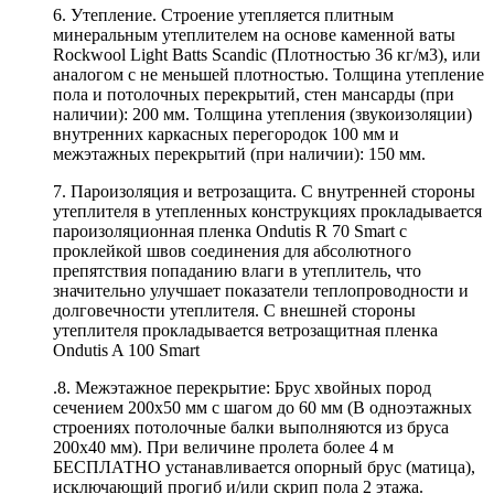
6. Утепление. Строение утепляется плитным
минеральным утеплителем на основе каменной ваты
Rockwool Light Batts Scandic (Плотностью 36 кг/м3), или
аналогом с не меньшей плотностью. Толщина утепление
пола и потолочных перекрытий, стен мансарды (при
наличии): 200 мм. Толщина утепления (звукоизоляции)
внутренних каркасных перегородок 100 мм и
межэтажных перекрытий (при наличии): 150 мм.
7. Пароизоляция и ветрозащита. С внутренней стороны
утеплителя в утепленных конструкциях прокладывается
пароизоляционная пленка Ondutis R 70 Smart с
проклейкой швов соединения для абсолютного
препятствия попаданию влаги в утеплитель, что
значительно улучшает показатели теплопроводности и
долговечности утеплителя. С внешней стороны
утеплителя прокладывается ветрозащитная пленка
Ondutis A 100 Smart
.8. Межэтажное перекрытие: Брус хвойных пород
сечением 200х50 мм с шагом до 60 мм (В одноэтажных
строениях потолочные балки выполняются из бруса
200х40 мм). При величине пролета более 4 м
БЕСПЛАТНО устанавливается опорный брус (матица),
исключающий прогиб и/или скрип пола 2 этажа.