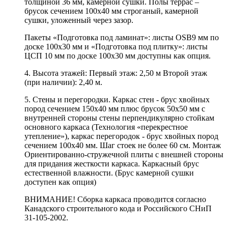
толщиной 36 мм, камерной сушки. Полы террас –
брусок сечением 100х40 мм строганый, камерной
сушки, уложенный через зазор.
Пакеты «Подготовка под ламинат»: листы OSB9 мм по
доске 100х30 мм и «Подготовка под плитку»: листы
ЦСП 10 мм по доске 100х30 мм доступны как опция.
4. Высота этажей: Первый этаж: 2,50 м Второй этаж
(при наличии): 2,40 м.
5. Стены и перегородки. Каркас стен - брус хвойных
пород сечением 150х40 мм плюс брусок 50х50 мм с
внутренней стороны стены перпендикулярно стойкам
основного каркаса (Технология «перекрестное
утепление»), каркас перегородок - брус хвойных пород
сечением 100х40 мм. Шаг стоек не более 60 см. Монтаж
Ориентированно-стружечной плиты с внешней стороны
для придания жесткости каркаса. Каркасный брус
естественной влажности. (Брус камерной сушки
доступен как опция)
ВНИМАНИЕ! Сборка каркаса проводится согласно
Канадского строительного кода и Российского СНиП
31-105-2002.