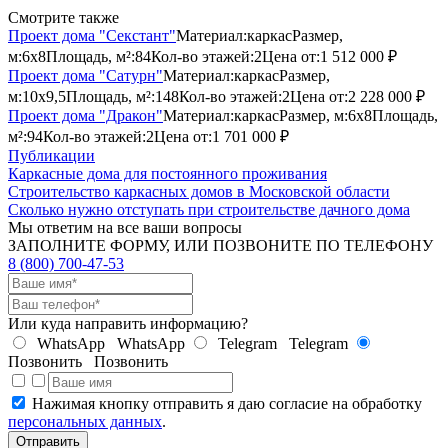
Смотрите также
Проект дома "Секстант"
Материал:
каркас
Размер,
м:
6х8
Площадь, м²:
84
Кол-во этажей:
2
Цена от:
1 512 000 ₽
Проект дома "Сатурн"
Материал:
каркас
Размер,
м:
10х9,5
Площадь, м²:
148
Кол-во этажей:
2
Цена от:
2 228 000 ₽
Проект дома "Дракон"
Материал:
каркас
Размер, м:
6х8
Площадь,
м²:
94
Кол-во этажей:
2
Цена от:
1 701 000 ₽
Публикации
Каркасные дома для постоянного проживания
Строительство каркасных домов в Московской области
Сколько нужно отступать при строительстве дачного дома
Мы ответим на все ваши вопросы
ЗАПОЛНИТЕ ФОРМУ, ИЛИ ПОЗВОНИТЕ ПО ТЕЛЕФОНУ
8 (800) 700-47-53
Или куда направить информацию?
WhatsApp
WhatsApp
Telegram
Telegram
Позвонить
Позвонить
Нажимая кнопку отправить я даю согласие на обработку
персональных данных
.
Отправить