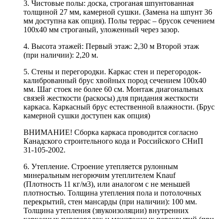
3. Чистовые полы: доска, строганая шпунтованная
толщиной 27 мм, камерной сушки. (Замена на шпунт 36
мм доступна как опция). Полы террас – брусок сечением
100х40 мм строганый, уложенный через зазор.
4. Высота этажей: Первый этаж: 2,30 м Второй этаж
(при наличии): 2,20 м.
5. Стены и перегородки. Каркас стен и перегородок-
калиброванный брус хвойных пород сечением 100х40
мм. Шаг стоек не более 60 см. Монтаж диагональных
связей жесткости (раскосы) для придания жесткости
каркаса. Каркасный брус естественной влажности. (Брус
камерной сушки доступен как опция)
ВНИМАНИЕ! Сборка каркаса проводится согласно
Канадского строительного кода и Российского СНиП
31-105-2002.
6. Утепление. Строение утепляется рулонным
минеральным негорючим утеплителем Knauf
(Плотность 11 кг/м3), или аналогом с не меньшей
плотностью. Толщина утепления пола и потолочных
перекрытий, стен мансарды (при наличии): 100 мм.
Толщина утепления (звукоизоляции) внутренних