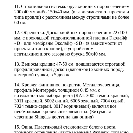
11. Стропильная система: брус хвойных пород сечением
200х40 мм либо 150х40 мм, (в зависимости от проекта и
типа кровли) с расстоянием между стропилами не более
60 см.
12. Обрешетка: Доска хвойных пород сечением 22х100
мм, с прокладкой гидроизоляционной пленки Эколайф
«D» или мембраны Эколайф «SD» (в зависимости от
проекта и типа кровли), с устройством
вентиляционного зазора из бруска 50х40 мм.
13. Выносы крыши: 47-50 см, подшиваются строганой
профилированной доской (вагонкой) хвойных пород,
камерной сушки, в 5 досок.
14. Кровля: финишное покрытие Металлочерепица,
профиль Монтеррей, толщиной 0.45 мм, с
возможностью выбора цвета (RAL 3005 темно-красный,
3011 красный, 5002 синий, 6005 зеленый, 7004 серый,
7024 темно-серый, 8017 коричневый) включая все
необходимые кровельные элементы. (Битумная
черепица Shinglas доступна как опция)
15. Окна. Пластиковый стеклопакет белого цвета,
тройного остекления (двухкамерный) Размеры согласно