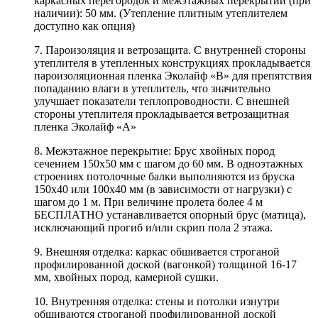
каркасных перегородок и межэтажных перекрытий (при
наличии): 50 мм. (Утепление плитным утеплителем
доступно как опция)
7. Пароизоляция и ветрозащита. С внутренней стороны
утеплителя в утепленных конструкциях прокладывается
пароизоляционная пленка Эколайф «В» для препятствия
попаданию влаги в утеплитель, что значительно
улучшает показатели теплопроводности. С внешней
стороны утеплителя прокладывается ветрозащитная
пленка Эколайф «А»
8. Межэтажное перекрытие: Брус хвойных пород
сечением 150х50 мм с шагом до 60 мм. В одноэтажных
строениях потолочные балки выполняются из бруска
150х40 или 100х40 мм (в зависимости от нагрузки) с
шагом до 1 м. При величине пролета более 4 м
БЕСПЛАТНО устанавливается опорный брус (матица),
исключающий прогиб и/или скрип пола 2 этажа.
9. Внешняя отделка: каркас обшивается строганой
профилированной доской (вагонкой) толщиной 16-17
мм, хвойных пород, камерной сушки.
10. Внутренняя отделка: стены и потолки изнутри
обшиваются строганой профилированной доской